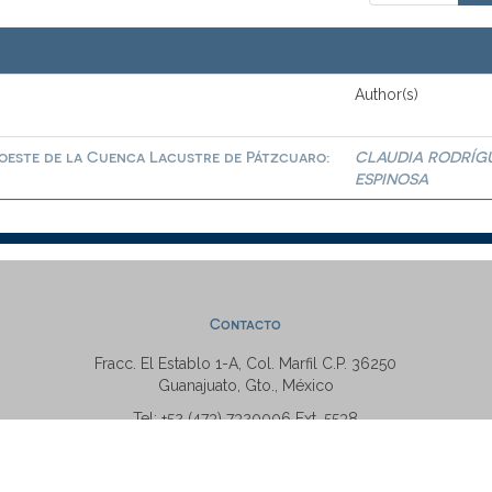
Author(s)
roeste de la Cuenca Lacustre de Pátzcuaro:
CLAUDIA RODRÍG
ESPINOSA
Contacto
Fracc. El Establo 1-A, Col. Marfil C.P. 36250
Guanajuato, Gto., México
Tel: +52 (473) 7320006 Ext. 5538
repositorio@ugto.mx