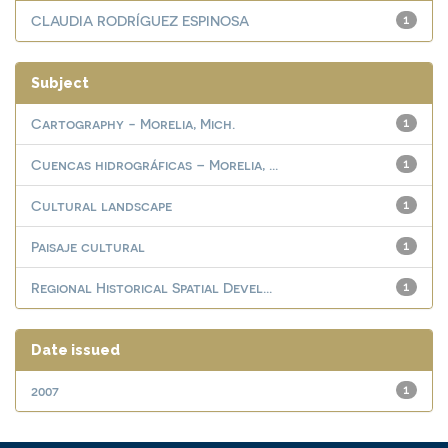
CLAUDIA RODRÍGUEZ ESPINOSA
1
Subject
Cartography - Morelia, Mich.
1
Cuencas hidrográficas – Morelia, ...
1
Cultural landscape
1
Paisaje cultural
1
Regional Historical Spatial Devel...
1
Date issued
2007
1