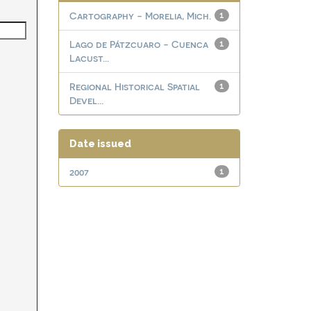
Cartography - Morelia, Mich.
1
Lago de Pátzcuaro - Cuenca
1
Lacust...
Regional Historical Spatial
1
Devel...
Date issued
2007
1