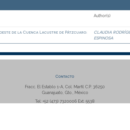
Author(s)
roeste de la Cuenca Lacustre de Pátzcuaro:
CLAUDIA RODRÍG
ESPINOSA
Contacto
Fracc. El Establo 1-A, Col. Marfil C.P. 36250
Guanajuato, Gto., México
Tel: +52 (473) 7320006 Ext. 5538
repositorio@ugto.mx