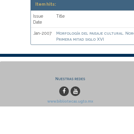
Item hits:
Issue
Title
Date
Morfología del paisaje cultural. No
Jan-2007
Primera mitad siglo XVI
Nuestras redes
www.bibliotecas.ugto.mx