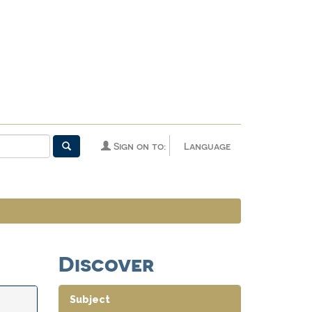
Sign on to:
Language
Discover
Subject