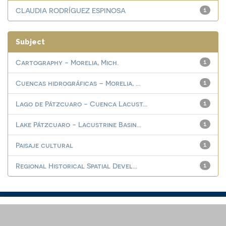
CLAUDIA RODRÍGUEZ ESPINOSA
1
Subject
Cartography - Morelia, Mich.
1
Cuencas hidrográficas – Morelia, ...
1
Lago de Pátzcuaro - Cuenca Lacust...
1
Lake Pátzcuaro - Lacustrine Basin...
1
Paisaje cultural
1
Regional Historical Spatial Devel...
1