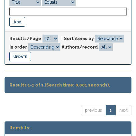
Results/Page
|
Sort items by
In order
Authors/record
Results 1-1 of 1 (Search time: 0.001 seconds).
previous
1
next
Item hits: