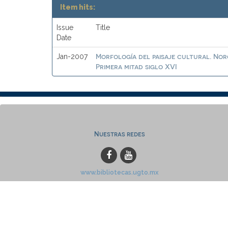
Item hits:
Issue
Title
Date
Morfología del paisaje cultural. No
Jan-2007
Primera mitad siglo XVI
Nuestras redes
www.bibliotecas.ugto.mx