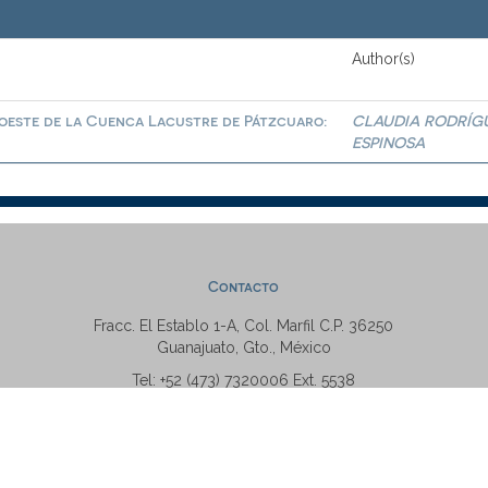
Author(s)
roeste de la Cuenca Lacustre de Pátzcuaro:
CLAUDIA RODRÍG
ESPINOSA
Contacto
Fracc. El Establo 1-A, Col. Marfil C.P. 36250
Guanajuato, Gto., México
Tel: +52 (473) 7320006 Ext. 5538
repositorio@ugto.mx