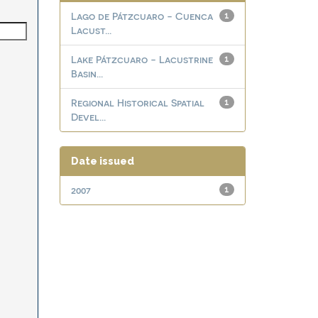
Lago de Pátzcuaro - Cuenca
1
Lacust...
Lake Pátzcuaro - Lacustrine
1
Basin...
Regional Historical Spatial
1
Devel...
Date issued
2007
1