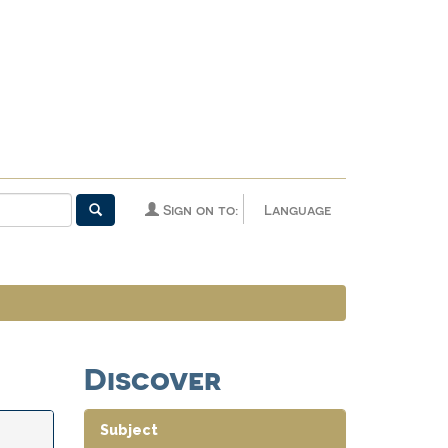
Sign on to:
Language
Discover
Subject