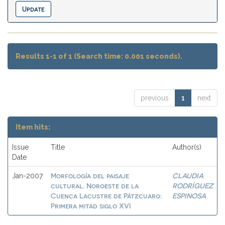
Results 1-1 of 1 (Search time: 0.001 seconds).
previous
1
next
Item hits:
Issue
Title
Author(s)
Date
Morfología del paisaje
CLAUDIA
Jan-2007
cultural. Noroeste de la
RODRÍGUEZ
Cuenca Lacustre de Pátzcuaro:
ESPINOSA
Primera mitad siglo XVI