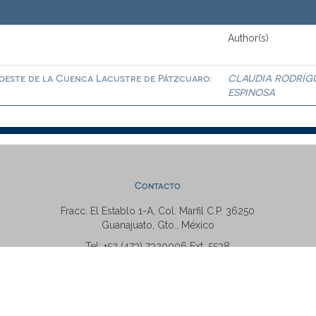
Author(s)
roeste de la Cuenca Lacustre de Pátzcuaro:
CLAUDIA RODRÍG
ESPINOSA
Contacto
Fracc. El Establo 1-A, Col. Marfil C.P. 36250
Guanajuato, Gto., México
Tel: +52 (473) 7320006 Ext. 5538
repositorio@ugto.mx