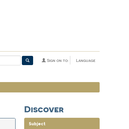
Sign on to:
Language
Discover
Subject