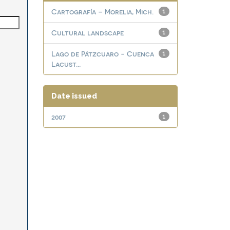
Cartografía – Morelia, Mich.
1
Cultural landscape
1
Lago de Pátzcuaro - Cuenca
1
Lacust...
Date issued
2007
1