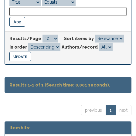
Results/Page
|
Sort items by
In order
Authors/record
Results 1-1 of 1 (Search time: 0.001 seconds).
previous
1
next
Item hits: