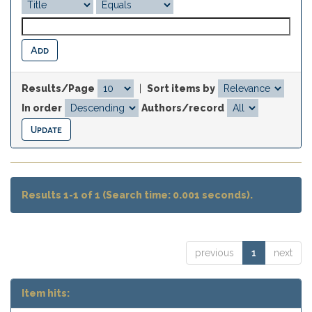
Results/Page
|
Sort items by
In order
Authors/record
Results 1-1 of 1 (Search time: 0.001 seconds).
previous
1
next
Item hits: