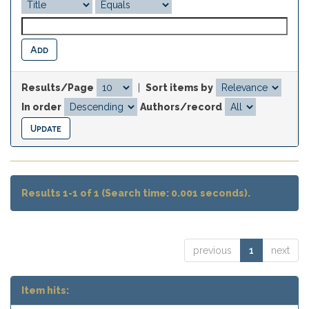
Results/Page
|
Sort items by
In order
Authors/record
Results 1-1 of 1 (Search time: 0.001 seconds).
previous
1
next
Item hits: