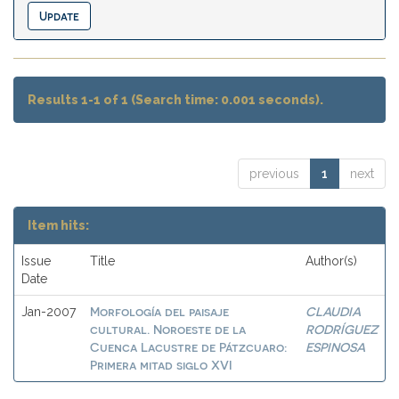
Results 1-1 of 1 (Search time: 0.001 seconds).
previous
1
next
Item hits:
Issue
Title
Author(s)
Date
Morfología del paisaje
CLAUDIA
Jan-2007
cultural. Noroeste de la
RODRÍGUEZ
Cuenca Lacustre de Pátzcuaro:
ESPINOSA
Primera mitad siglo XVI