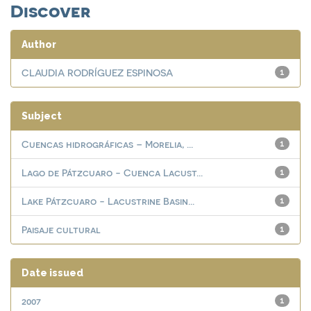
Discover
Author
CLAUDIA RODRÍGUEZ ESPINOSA
1
Subject
Cuencas hidrográficas – Morelia, ...
1
Lago de Pátzcuaro - Cuenca Lacust...
1
Lake Pátzcuaro - Lacustrine Basin...
1
Paisaje cultural
1
Date issued
2007
1