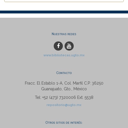
Nuestras redes
www.bibliotecas.ugto.mx
Contacto
Fracc. El Establo 1-A, Col. Marfil C.P. 36250
Guanajuato, Gto., México
Tel: +52 (473) 7320006 Ext. 5538
repositorio@ugto.mx
Otros sitios de interés: