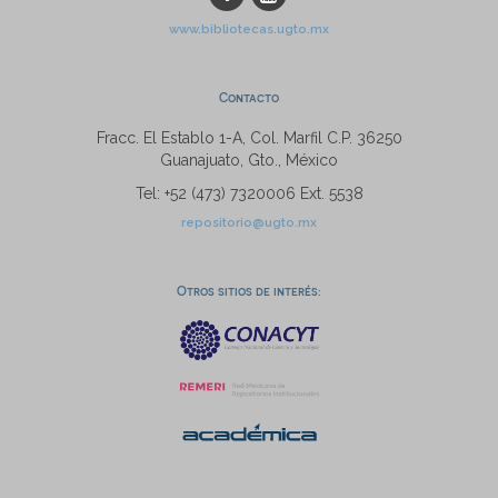
www.bibliotecas.ugto.mx
Contacto
Fracc. El Establo 1-A, Col. Marfil C.P. 36250
Guanajuato, Gto., México
Tel: +52 (473) 7320006 Ext. 5538
repositorio@ugto.mx
Otros sitios de interés: