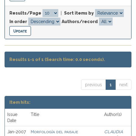
Results/Page
|
Sort items by
In order
Authors/record
Results 1-1 of 1 (Search time: 0.0 seconds).
previous
1
next
Item hits:
Issue
Title
Author(s)
Date
Morfología del paisaje
CLAUDIA
Jan-2007