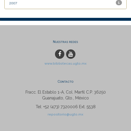
2007
1
Nuestras redes
www.bibliotecas.ugto.mx
Contacto
Fracc. El Establo 1-A, Col. Marfil C.P. 36250
Guanajuato, Gto., México
Tel: +52 (473) 7320006 Ext. 5538
repositorio@ugto.mx