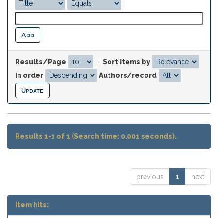
Results/Page
|
Sort items by
In order
Authors/record
Results 1-1 of 1 (Search time: 0.001 seconds).
previous
1
next
Item hits: