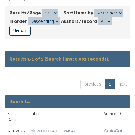
Results/Page
|
Sort items by
In order
Authors/record
Results 1-1 of 1 (Search time: 0.001 seconds).
previous
1
next
Item hits:
Issue
Title
Author(s)
Date
Morfología del paisaje
CLAUDIA
Jan-2007