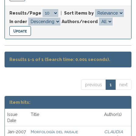
Results/Page
|
Sort items by
In order
Authors/record
Results 1-1 of 1 (Search time: 0.001 seconds).
previous
1
next
Item hits:
Issue
Title
Author(s)
Date
Morfología del paisaje
CLAUDIA
Jan-2007