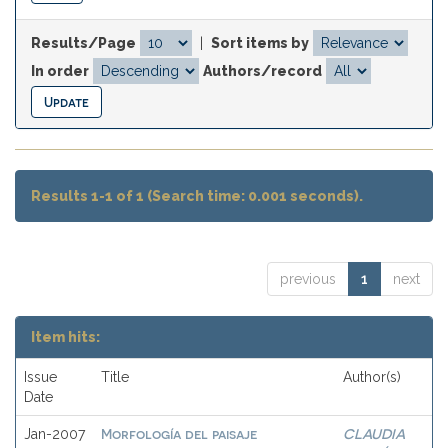
Results/Page
|
Sort items by
In order
Authors/record
Results 1-1 of 1 (Search time: 0.001 seconds).
previous
1
next
Item hits:
Issue
Title
Author(s)
Date
Morfología del paisaje
CLAUDIA
Jan-2007