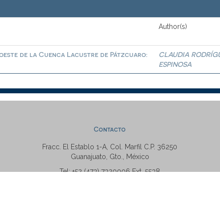
Author(s)
roeste de la Cuenca Lacustre de Pátzcuaro:
CLAUDIA RODRÍG
ESPINOSA
Contacto
Fracc. El Establo 1-A, Col. Marfil C.P. 36250
Guanajuato, Gto., México
Tel: +52 (473) 7320006 Ext. 5538
repositorio@ugto.mx