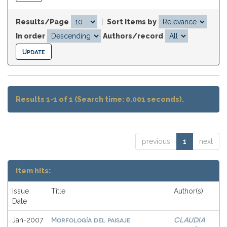
Results/Page
|
Sort items by
In order
Authors/record
Results 1-1 of 1 (Search time: 0.001 seconds).
previous
1
next
Item hits:
Issue
Title
Author(s)
Date
Morfología del paisaje
CLAUDIA
Jan-2007