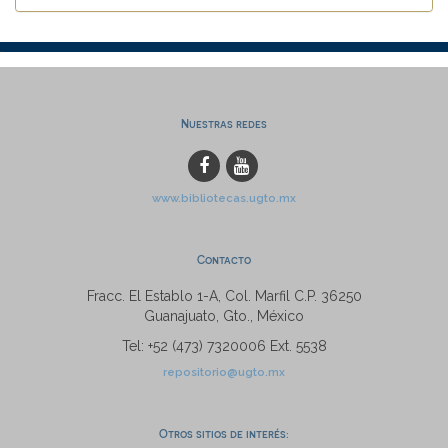
Nuestras redes
www.bibliotecas.ugto.mx
Contacto
Fracc. El Establo 1-A, Col. Marfil C.P. 36250
Guanajuato, Gto., México
Tel: +52 (473) 7320006 Ext. 5538
repositorio@ugto.mx
Otros sitios de interés: