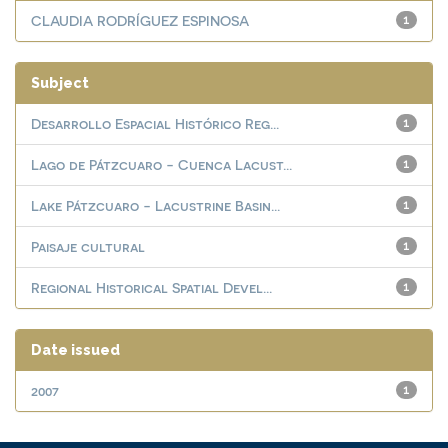
CLAUDIA RODRÍGUEZ ESPINOSA
1
Subject
Desarrollo Espacial Histórico Reg...
1
Lago de Pátzcuaro - Cuenca Lacust...
1
Lake Pátzcuaro - Lacustrine Basin...
1
Paisaje cultural
1
Regional Historical Spatial Devel...
1
Date issued
2007
1