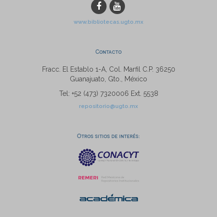
www.bibliotecas.ugto.mx
Contacto
Fracc. El Establo 1-A, Col. Marfil C.P. 36250
Guanajuato, Gto., México
Tel: +52 (473) 7320006 Ext. 5538
repositorio@ugto.mx
Otros sitios de interés: