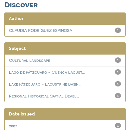
Discover
Author
CLAUDIA RODRÍGUEZ ESPINOSA
1
Subject
Cultural landscape
1
Lago de Pátzcuaro - Cuenca Lacust...
1
Lake Pátzcuaro - Lacustrine Basin...
1
Regional Historical Spatial Devel...
1
Date issued
2007
1