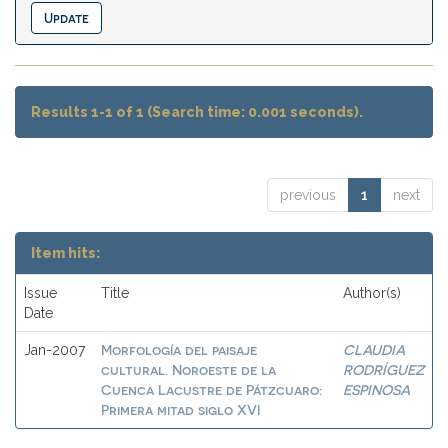
Results 1-1 of 1 (Search time: 0.001 seconds).
previous
1
next
Item hits:
Issue
Title
Author(s)
Date
Morfología del paisaje
CLAUDIA
Jan-2007
cultural. Noroeste de la
RODRÍGUEZ
Cuenca Lacustre de Pátzcuaro:
ESPINOSA
Primera mitad siglo XVI