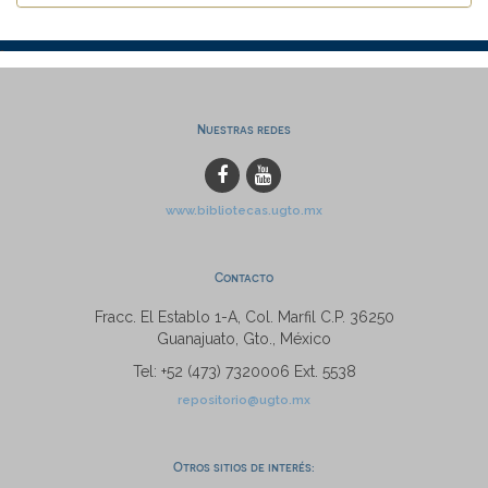
Nuestras redes
www.bibliotecas.ugto.mx
Contacto
Fracc. El Establo 1-A, Col. Marfil C.P. 36250
Guanajuato, Gto., México
Tel: +52 (473) 7320006 Ext. 5538
repositorio@ugto.mx
Otros sitios de interés: