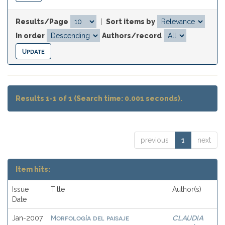
Results/Page
|
Sort items by
In order
Authors/record
Results 1-1 of 1 (Search time: 0.001 seconds).
previous
1
next
Item hits:
Issue
Title
Author(s)
Date
Morfología del paisaje
CLAUDIA
Jan-2007