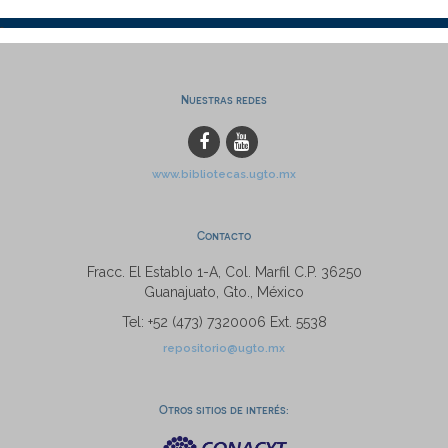
Nuestras redes
www.bibliotecas.ugto.mx
Contacto
Fracc. El Establo 1-A, Col. Marfil C.P. 36250
Guanajuato, Gto., México
Tel: +52 (473) 7320006 Ext. 5538
repositorio@ugto.mx
Otros sitios de interés: