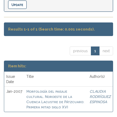
Results 1-1 of 1 (Search time: 0.001 seconds).
previous
1
next
Item hits:
Issue
Title
Author(s)
Date
Morfología del paisaje
CLAUDIA
Jan-2007
cultural. Noroeste de la
RODRÍGUEZ
Cuenca Lacustre de Pátzcuaro:
ESPINOSA
Primera mitad siglo XVI