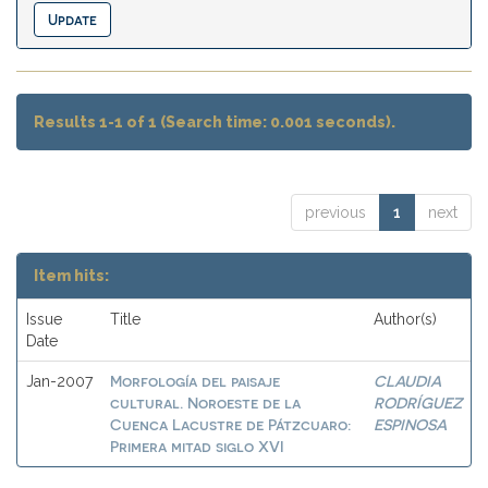
Results 1-1 of 1 (Search time: 0.001 seconds).
previous
1
next
Item hits:
Issue
Title
Author(s)
Date
Morfología del paisaje
CLAUDIA
Jan-2007
cultural. Noroeste de la
RODRÍGUEZ
Cuenca Lacustre de Pátzcuaro:
ESPINOSA
Primera mitad siglo XVI