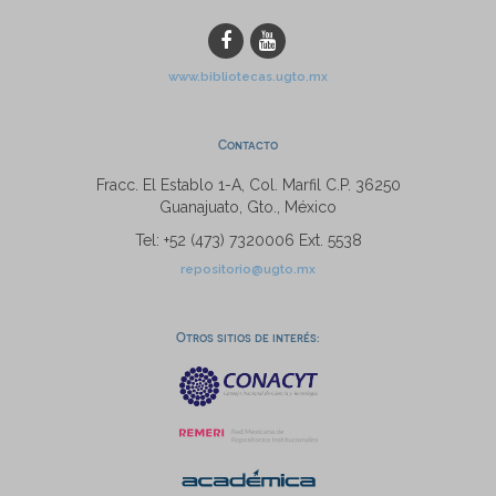
www.bibliotecas.ugto.mx
Contacto
Fracc. El Establo 1-A, Col. Marfil C.P. 36250
Guanajuato, Gto., México
Tel: +52 (473) 7320006 Ext. 5538
repositorio@ugto.mx
Otros sitios de interés: