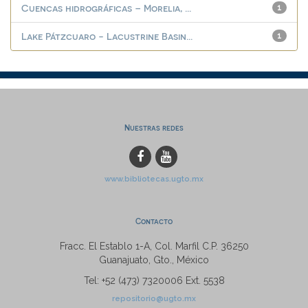
Cuencas hidrográficas – Morelia, ...
1
Lake Pátzcuaro - Lacustrine Basin...
1
Nuestras redes
www.bibliotecas.ugto.mx
Contacto
Fracc. El Establo 1-A, Col. Marfil C.P. 36250
Guanajuato, Gto., México
Tel: +52 (473) 7320006 Ext. 5538
repositorio@ugto.mx