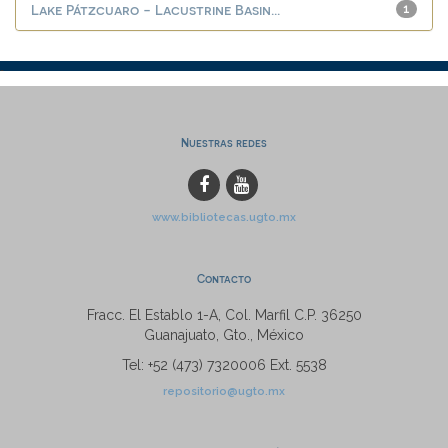
Lake Pátzcuaro - Lacustrine Basin...
1
Nuestras redes
www.bibliotecas.ugto.mx
Contacto
Fracc. El Establo 1-A, Col. Marfil C.P. 36250
Guanajuato, Gto., México
Tel: +52 (473) 7320006 Ext. 5538
repositorio@ugto.mx