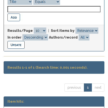
Results/Page
|
Sort items by
In order
Authors/record
Results 1-1 of 1 (Search time: 0.001 seconds).
previous
1
next
Item hits: