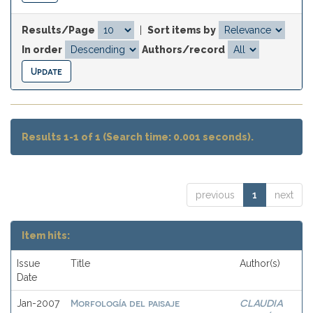
Results/Page
|
Sort items by
In order
Authors/record
Results 1-1 of 1 (Search time: 0.001 seconds).
previous
1
next
Item hits:
Issue
Title
Author(s)
Date
Morfología del paisaje
CLAUDIA
Jan-2007