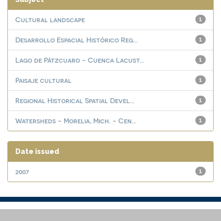
Cultural landscape
1
Desarrollo Espacial Histórico Reg...
1
Lago de Pátzcuaro - Cuenca Lacust...
1
Paisaje cultural
1
Regional Historical Spatial Devel...
1
Watersheds - Morelia, Mich. - Cen...
1
Date issued
2007
1