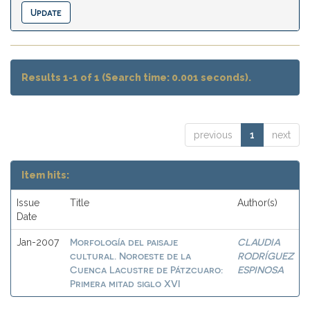
Results 1-1 of 1 (Search time: 0.001 seconds).
previous
1
next
Item hits:
Issue
Title
Author(s)
Date
Morfología del paisaje
CLAUDIA
Jan-2007
cultural. Noroeste de la
RODRÍGUEZ
Cuenca Lacustre de Pátzcuaro:
ESPINOSA
Primera mitad siglo XVI