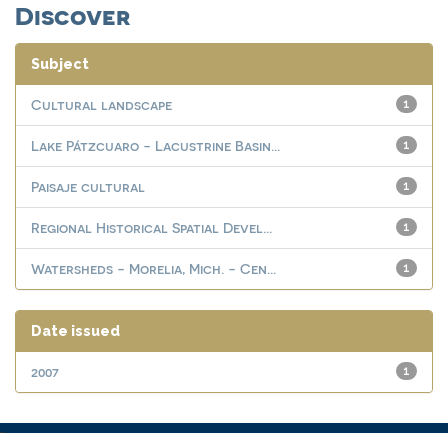
Discover
Subject
Cultural landscape
1
Lake Pátzcuaro - Lacustrine Basin...
1
Paisaje cultural
1
Regional Historical Spatial Devel...
1
Watersheds - Morelia, Mich. - Cen...
1
Date issued
2007
1