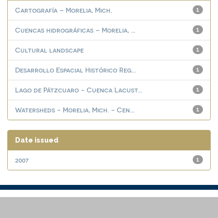
Cartografía – Morelia, Mich.
1
Cuencas hidrográficas – Morelia, ...
1
Cultural landscape
1
Desarrollo Espacial Histórico Reg...
1
Lago de Pátzcuaro - Cuenca Lacust...
1
Watersheds - Morelia, Mich. - Cen...
1
Date issued
2007
1