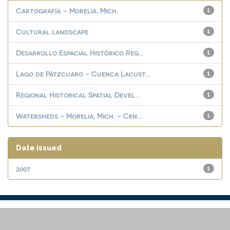
Cartografía – Morelia, Mich.
1
Cultural landscape
1
Desarrollo Espacial Histórico Reg...
1
Lago de Pátzcuaro - Cuenca Lacust...
1
Regional Historical Spatial Devel...
1
Watersheds - Morelia, Mich. - Cen...
1
Date issued
2007
1