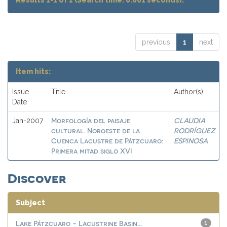
Results 1-1 of 1 (Search time: 0.001 seconds).
previous
1
next
Item hits:
Issue
Title
Author(s)
Date
Morfología del paisaje
CLAUDIA
Jan-2007
cultural. Noroeste de la
RODRÍGUEZ
Cuenca Lacustre de Pátzcuaro:
ESPINOSA
Primera mitad siglo XVI
Discover
Subject
Lake Pátzcuaro - Lacustrine Basin...
1