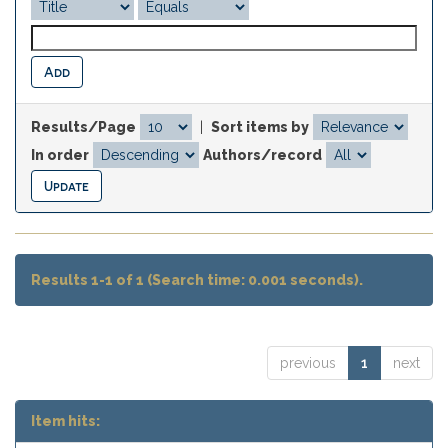
Results/Page
|
Sort items by
In order
Authors/record
Results 1-1 of 1 (Search time: 0.001 seconds).
previous
1
next
Item hits: