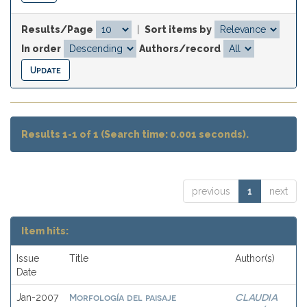
Results/Page
|
Sort items by
In order
Authors/record
Results 1-1 of 1 (Search time: 0.001 seconds).
previous
1
next
Item hits:
Issue
Title
Author(s)
Date
Morfología del paisaje
CLAUDIA
Jan-2007