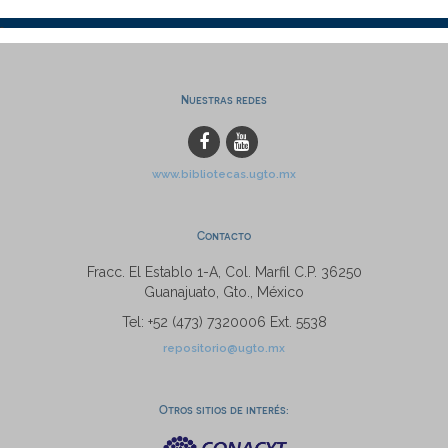
Nuestras redes
www.bibliotecas.ugto.mx
Contacto
Fracc. El Establo 1-A, Col. Marfil C.P. 36250
Guanajuato, Gto., México
Tel: +52 (473) 7320006 Ext. 5538
repositorio@ugto.mx
Otros sitios de interés: