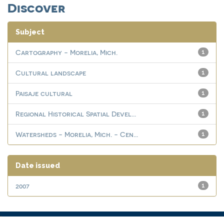
Discover
Subject
Cartography - Morelia, Mich.
1
Cultural landscape
1
Paisaje cultural
1
Regional Historical Spatial Devel...
1
Watersheds - Morelia, Mich. - Cen...
1
Date issued
2007
1