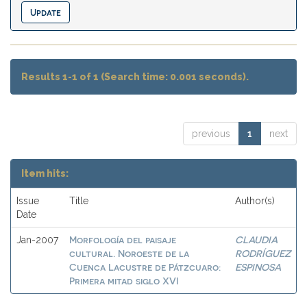
Results 1-1 of 1 (Search time: 0.001 seconds).
previous
1
next
Item hits:
Issue
Title
Author(s)
Date
Morfología del paisaje
CLAUDIA
Jan-2007
cultural. Noroeste de la
RODRÍGUEZ
Cuenca Lacustre de Pátzcuaro:
ESPINOSA
Primera mitad siglo XVI