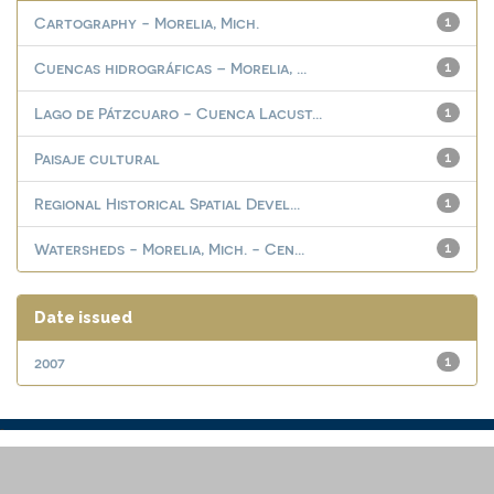
Cartography - Morelia, Mich.
1
Cuencas hidrográficas – Morelia, ...
1
Lago de Pátzcuaro - Cuenca Lacust...
1
Paisaje cultural
1
Regional Historical Spatial Devel...
1
Watersheds - Morelia, Mich. - Cen...
1
Date issued
2007
1