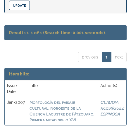
Results 1-1 of 1 (Search time: 0.001 seconds).
previous
1
next
Item hits:
Issue
Title
Author(s)
Date
Morfología del paisaje
CLAUDIA
Jan-2007
cultural. Noroeste de la
RODRÍGUEZ
Cuenca Lacustre de Pátzcuaro:
ESPINOSA
Primera mitad siglo XVI