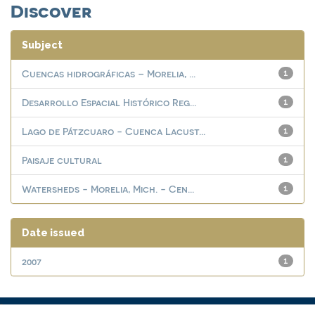
Discover
Subject
Cuencas hidrográficas – Morelia, ...
1
Desarrollo Espacial Histórico Reg...
1
Lago de Pátzcuaro - Cuenca Lacust...
1
Paisaje cultural
1
Watersheds - Morelia, Mich. - Cen...
1
Date issued
2007
1