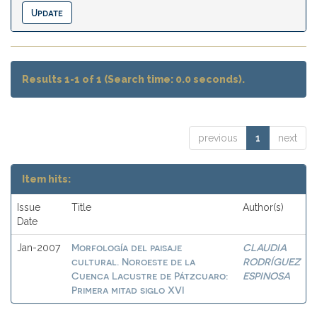
Results 1-1 of 1 (Search time: 0.0 seconds).
previous
1
next
Item hits:
Issue
Title
Author(s)
Date
Morfología del paisaje
CLAUDIA
Jan-2007
cultural. Noroeste de la
RODRÍGUEZ
Cuenca Lacustre de Pátzcuaro:
ESPINOSA
Primera mitad siglo XVI