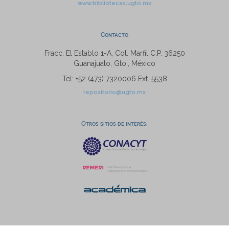
www.bibliotecas.ugto.mx
Contacto
Fracc. El Establo 1-A, Col. Marfil C.P. 36250
Guanajuato, Gto., México
Tel: +52 (473) 7320006 Ext. 5538
repositorio@ugto.mx
Otros sitios de interés: