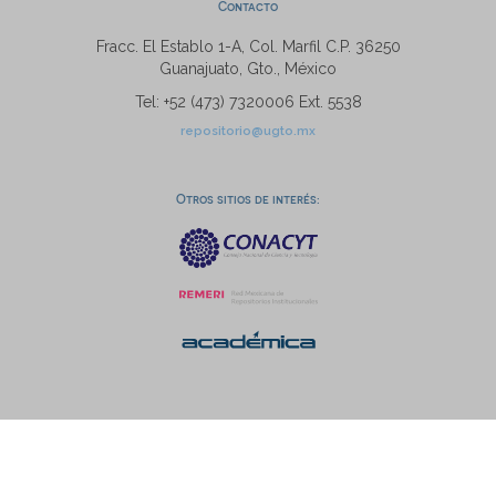
Contacto
Fracc. El Establo 1-A, Col. Marfil C.P. 36250
Guanajuato, Gto., México
Tel: +52 (473) 7320006 Ext. 5538
repositorio@ugto.mx
Otros sitios de interés: