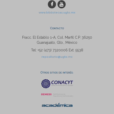
www.bibliotecas.ugto.mx
Contacto
Fracc. El Establo 1-A, Col. Marfil C.P. 36250
Guanajuato, Gto., México
Tel: +52 (473) 7320006 Ext. 5538
repositorio@ugto.mx
Otros sitios de interés: