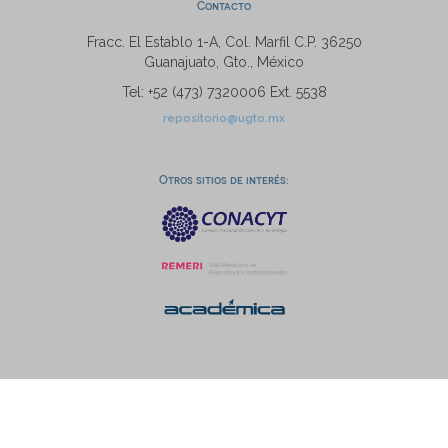
Contacto
Fracc. El Establo 1-A, Col. Marfil C.P. 36250
Guanajuato, Gto., México
Tel: +52 (473) 7320006 Ext. 5538
repositorio@ugto.mx
Otros sitios de interés: