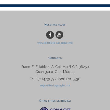
Nuestras redes
www.bibliotecas.ugto.mx
Contacto
Fracc. El Establo 1-A, Col. Marfil C.P. 36250
Guanajuato, Gto., México
Tel: +52 (473) 7320006 Ext. 5538
repositorio@ugto.mx
Otros sitios de interés: