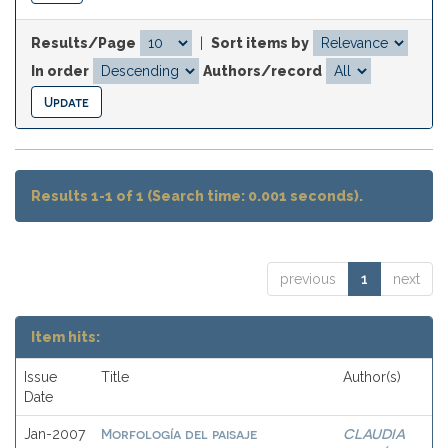
Results/Page
|
Sort items by
In order
Authors/record
Results 1-1 of 1 (Search time: 0.001 seconds).
previous
1
next
Item hits:
Issue
Title
Author(s)
Date
Morfología del paisaje
CLAUDIA
Jan-2007