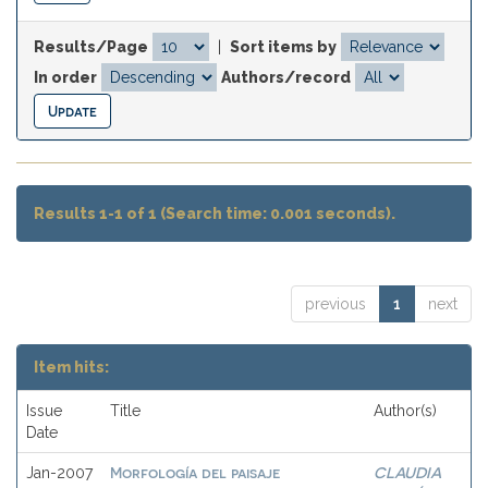
Results/Page
|
Sort items by
In order
Authors/record
Results 1-1 of 1 (Search time: 0.001 seconds).
previous
1
next
Item hits:
Issue
Title
Author(s)
Date
Morfología del paisaje
CLAUDIA
Jan-2007