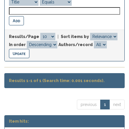
Results/Page
|
Sort items by
In order
Authors/record
Results 1-1 of 1 (Search time: 0.001 seconds).
previous
1
next
Item hits: