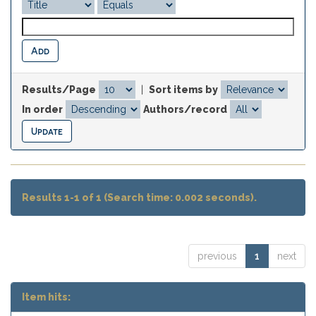
Results/Page
|
Sort items by
In order
Authors/record
Results 1-1 of 1 (Search time: 0.002 seconds).
previous
1
next
Item hits: