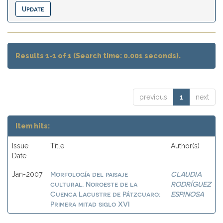
Results 1-1 of 1 (Search time: 0.001 seconds).
previous
1
next
Item hits:
Issue
Title
Author(s)
Date
Morfología del paisaje
CLAUDIA
Jan-2007
cultural. Noroeste de la
RODRÍGUEZ
Cuenca Lacustre de Pátzcuaro:
ESPINOSA
Primera mitad siglo XVI